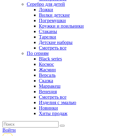
Серебро для детей
Ложки
Вилки детские
Погремушки
Кружки и поильники
Стаканы
Тарелки
Детские наборы
Смотреть все
По сериям
Black series
Космос
Жасмин
Версаль
Сказка
Марракеш
Венеция
Смотреть все
Изделия с эмалью
Новинки
Хиты продаж
Войти