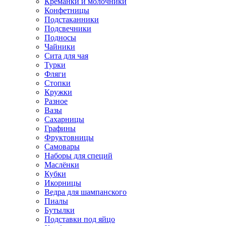
Креманки и молочники
Конфетницы
Подстаканники
Подсвечники
Подносы
Чайники
Сита для чая
Турки
Фляги
Стопки
Кружки
Разное
Вазы
Сахарницы
Графины
Фруктовницы
Самовары
Наборы для специй
Маслёнки
Кубки
Икорницы
Ведра для шампанского
Пиалы
Бутылки
Подставки под яйцо