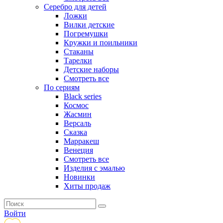
Серебро для детей
Ложки
Вилки детские
Погремушки
Кружки и поильники
Стаканы
Тарелки
Детские наборы
Смотреть все
По сериям
Black series
Космос
Жасмин
Версаль
Сказка
Марракеш
Венеция
Смотреть все
Изделия с эмалью
Новинки
Хиты продаж
Войти