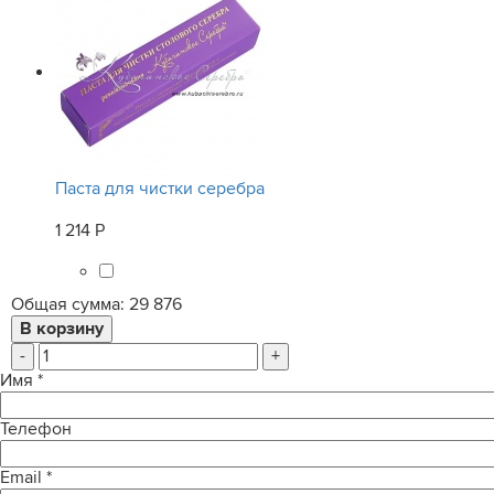
Паста для чистки серебра
1 214 Р
Общая сумма:
29 876
-
+
Имя
*
Телефон
Email
*