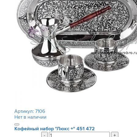
Артикул:
7106
Нет в наличии
Кофейный набор "Люкс +"
451 472
-
+