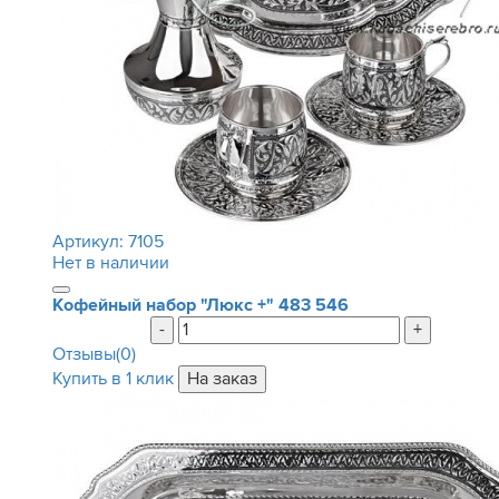
Артикул:
7105
Нет в наличии
Кофейный набор "Люкс +"
483 546
-
+
Отзывы(0)
Купить в 1 клик