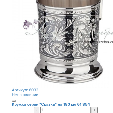
Артикул:
6033
Нет в наличии
Кружка серия "Сказка" на 180 мл
61 854
-
+