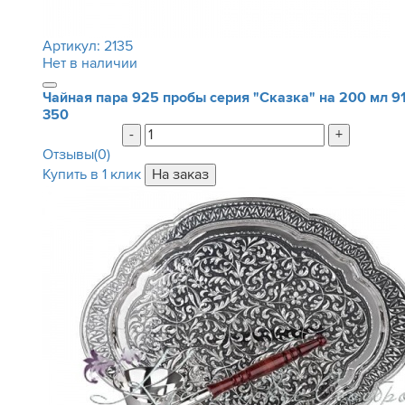
Артикул:
2135
Нет в наличии
Чайная пара 925 пробы серия "Сказка" на 200 мл
9
350
-
+
Отзывы(0)
Купить в 1 клик