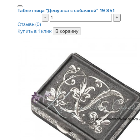
Таблетница "Девушка с собачкой"
19 851
-
+
Отзывы(0)
Купить в 1 клик