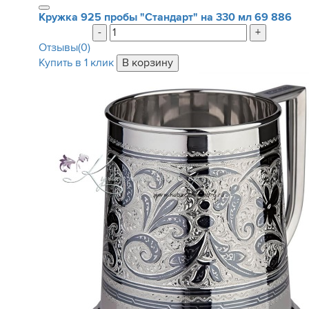
Кружка 925 пробы "Стандарт" на 330 мл
69 886
-
+
Отзывы(0)
Купить в 1 клик