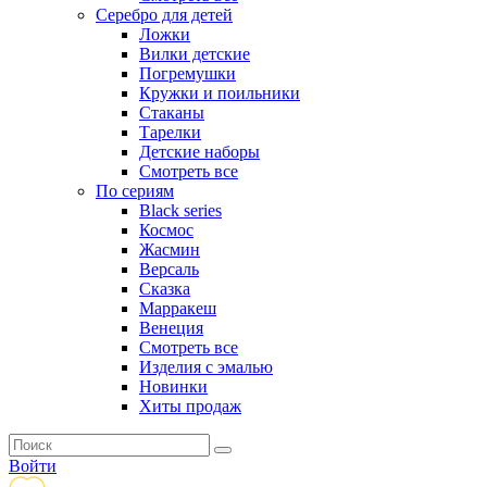
Серебро для детей
Ложки
Вилки детские
Погремушки
Кружки и поильники
Стаканы
Тарелки
Детские наборы
Смотреть все
По сериям
Black series
Космос
Жасмин
Версаль
Сказка
Марракеш
Венеция
Смотреть все
Изделия с эмалью
Новинки
Хиты продаж
Войти