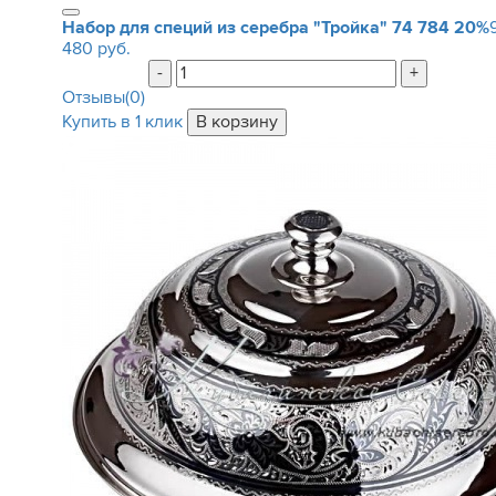
Набор для специй из серебра "Тройка"
74 784
20%
480 руб.
-
+
Отзывы(0)
Купить в 1 клик