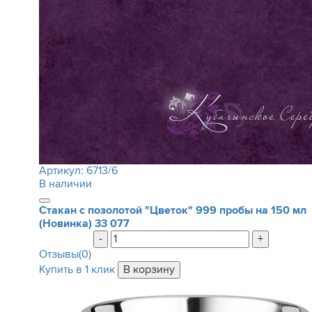
Артикул:
6713/6
В наличии
Стакан с позолотой "Цветок" 999 пробы на 150 мл
(Новинка)
33 077
-
+
Отзывы(0)
Купить в 1 клик