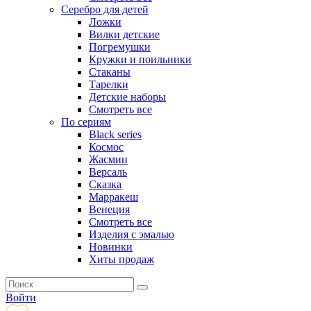
Серебро для детей
Ложки
Вилки детские
Погремушки
Кружки и поильники
Стаканы
Тарелки
Детские наборы
Смотреть все
По сериям
Black series
Космос
Жасмин
Версаль
Сказка
Марракеш
Венеция
Смотреть все
Изделия с эмалью
Новинки
Хиты продаж
Войти