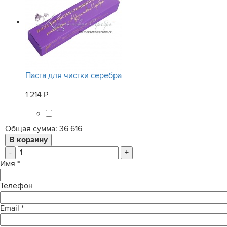
Паста для чистки серебра
1 214 Р
Общая сумма:
36 616
-
+
Имя
*
Телефон
Email
*