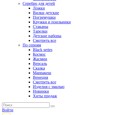
Серебро для детей
Ложки
Вилки детские
Погремушки
Кружки и поильники
Стаканы
Тарелки
Детские наборы
Смотреть все
По сериям
Black series
Космос
Жасмин
Версаль
Сказка
Марракеш
Венеция
Смотреть все
Изделия с эмалью
Новинки
Хиты продаж
Войти