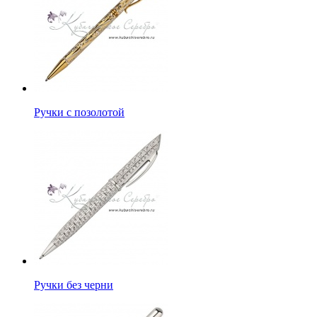
Ручки с позолотой
Ручки без черни