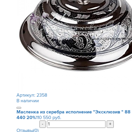
Артикул:
2358
В наличии
Масленка из серебра исполнение "Эксклюзив "
88
440
20%
110 550 руб.
-
+
Отзывы(0)