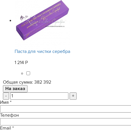
Паста для чистки серебра
1 214 Р
Общая сумма:
382 392
-
+
Имя
*
Телефон
Email
*