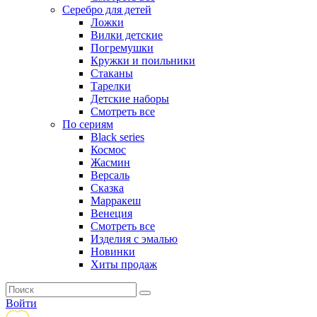
Серебро для детей
Ложки
Вилки детские
Погремушки
Кружки и поильники
Стаканы
Тарелки
Детские наборы
Смотреть все
По сериям
Black series
Космос
Жасмин
Версаль
Сказка
Марракеш
Венеция
Смотреть все
Изделия с эмалью
Новинки
Хиты продаж
Войти