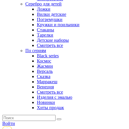
Серебро для детей
Ложки
Вилки детские
Погремушки
Кружки и поильники
Стаканы
Тарелки
Детские наборы
Смотреть все
По сериям
Black series
Космос
Жасмин
Версаль
Сказка
Марракеш
Венеция
Смотреть все
Изделия с эмалью
Новинки
Хиты продаж
Войти