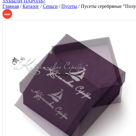
ЗАБЫЛИ ПАРОЛЬ?
Главная
/
Каталог
/
Серьги
/
Пусеты
/
Пусеты серебряные "Полу