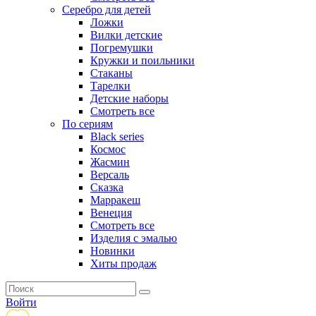
Серебро для детей
Ложки
Вилки детские
Погремушки
Кружки и поильники
Стаканы
Тарелки
Детские наборы
Смотреть все
По сериям
Black series
Космос
Жасмин
Версаль
Сказка
Марракеш
Венеция
Смотреть все
Изделия с эмалью
Новинки
Хиты продаж
Войти