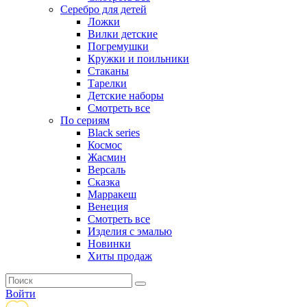
Серебро для детей
Ложки
Вилки детские
Погремушки
Кружки и поильники
Стаканы
Тарелки
Детские наборы
Смотреть все
По сериям
Black series
Космос
Жасмин
Версаль
Сказка
Марракеш
Венеция
Смотреть все
Изделия с эмалью
Новинки
Хиты продаж
Войти