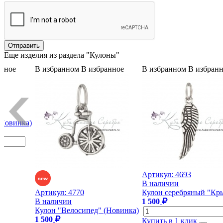
Еще изделия из раздела "Кулоны"
анное
В избранном
В избранное
В избранном
В избран
(Новинка)
Артикул:
4693
В наличии
Артикул:
4770
Кулон серебряный "Кр
В наличии
1 500
Кулон "Велосипед" (Новинка)
1 500
Купить в 1 клик