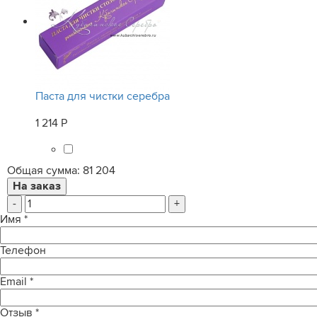
Паста для чистки серебра
1 214 Р
Общая сумма:
81 204
-
+
Имя
*
Телефон
Email
*
Отзыв
*