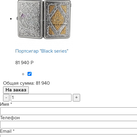
Портсигар "Black series"
81 940 Р
Общая сумма:
81 940
-
+
Имя
*
Телефон
Email
*