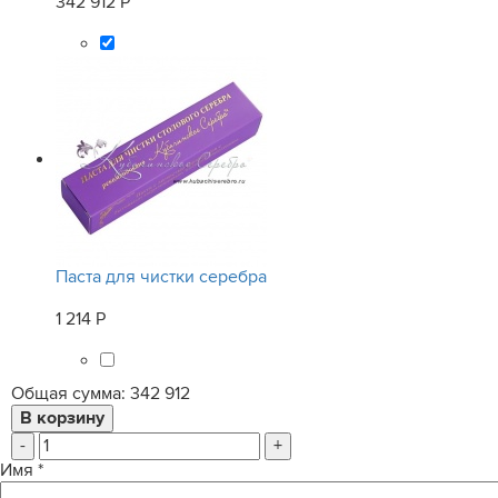
342 912 Р
Паста для чистки серебра
1 214 Р
Общая сумма:
342 912
-
+
Имя
*