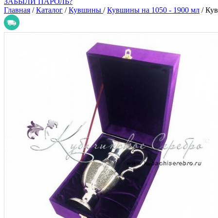
ЗАБЫЛИ ПАРОЛЬ?
Главная
/
Каталог
/
Кувшины
/
Кувшины на 1050 - 1900 мл
/
Кув