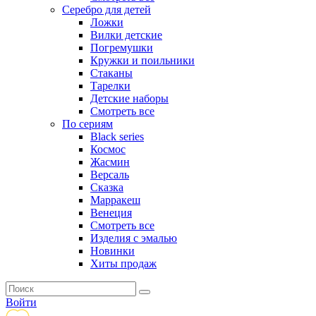
Серебро для детей
Ложки
Вилки детские
Погремушки
Кружки и поильники
Стаканы
Тарелки
Детские наборы
Смотреть все
По сериям
Black series
Космос
Жасмин
Версаль
Сказка
Марракеш
Венеция
Смотреть все
Изделия с эмалью
Новинки
Хиты продаж
Войти