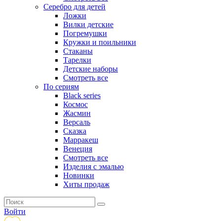
Серебро для детей
Ложки
Вилки детские
Погремушки
Кружки и поильники
Стаканы
Тарелки
Детские наборы
Смотреть все
По сериям
Black series
Космос
Жасмин
Версаль
Сказка
Марракеш
Венеция
Смотреть все
Изделия с эмалью
Новинки
Хиты продаж
Войти