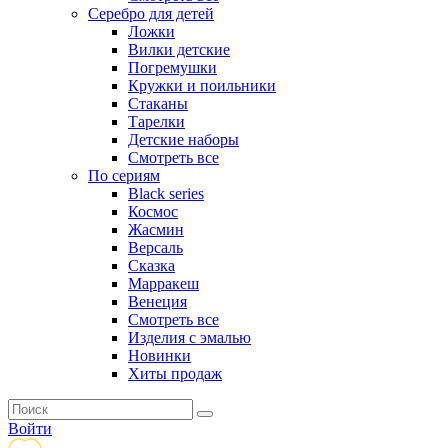
Серебро для детей
Ложки
Вилки детские
Погремушки
Кружки и поильники
Стаканы
Тарелки
Детские наборы
Смотреть все
По сериям
Black series
Космос
Жасмин
Версаль
Сказка
Марракеш
Венеция
Смотреть все
Изделия с эмалью
Новинки
Хиты продаж
Войти