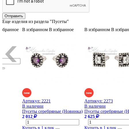
Еще изделия из раздела "Пусеты"
избранное
В избранном
В избранное
В избранном
В избра
Артикул:
2221
Артикул:
2273
В наличии
В наличии
Пусеты серебряные (Новинка)
Пусеты серебряные (
2 012
2 625
Купить в 1 клик
Купить в 1 клик