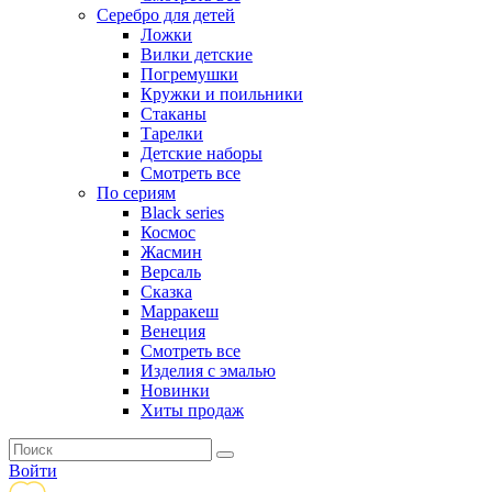
Серебро для детей
Ложки
Вилки детские
Погремушки
Кружки и поильники
Стаканы
Тарелки
Детские наборы
Смотреть все
По сериям
Black series
Космос
Жасмин
Версаль
Сказка
Марракеш
Венеция
Смотреть все
Изделия с эмалью
Новинки
Хиты продаж
Войти