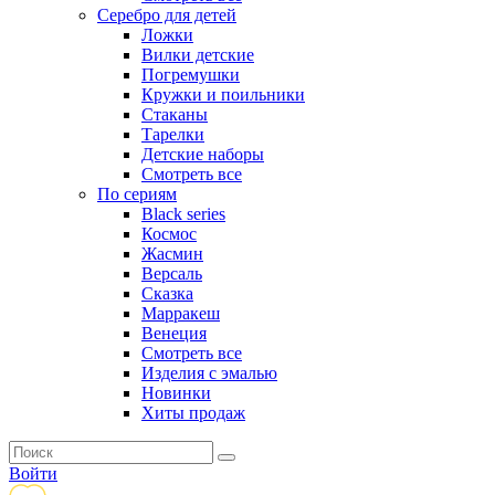
Серебро для детей
Ложки
Вилки детские
Погремушки
Кружки и поильники
Стаканы
Тарелки
Детские наборы
Смотреть все
По сериям
Black series
Космос
Жасмин
Версаль
Сказка
Марракеш
Венеция
Смотреть все
Изделия с эмалью
Новинки
Хиты продаж
Войти