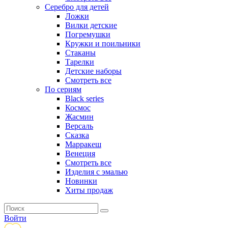
Серебро для детей
Ложки
Вилки детские
Погремушки
Кружки и поильники
Стаканы
Тарелки
Детские наборы
Смотреть все
По сериям
Black series
Космос
Жасмин
Версаль
Сказка
Марракеш
Венеция
Смотреть все
Изделия с эмалью
Новинки
Хиты продаж
Войти