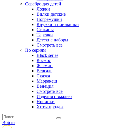
Серебро для детей
Ложки
Вилки детские
Погремушки
Кружки и поильники
Стаканы
Тарелки
Детские наборы
Смотреть все
По сериям
Black series
Космос
Жасмин
Версаль
Сказка
Марракеш
Венеция
Смотреть все
Изделия с эмалью
Новинки
Хиты продаж
Войти