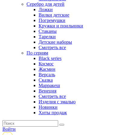
Серебро для детей
Ложки
Вилки детские
Погремушки
Кружки и поильники
Стаканы
Тарелки
Детские наборы
Смотреть все
По сериям
Black series
Космос
Жасмин
Версаль
Сказка
Марракеш
Венеция
Смотреть все
Изделия с эмалью
Новинки
Хиты продаж
Войти