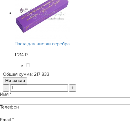
Паста для чистки серебра
1 214 Р
Общая сумма:
217 833
-
+
Имя
*
Телефон
Email
*