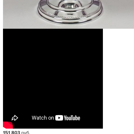
151 803
руб.