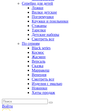
Серебро для детей
Ложки
Вилки детские
Погремушки
Кружки и поильники
Стаканы
Тарелки
Детские наборы
Смотреть все
По сериям
Black series
Космос
Жасмин
Версаль
Сказка
Марракеш
Венеция
Смотреть все
Изделия с эмалью
Новинки
Хиты продаж
Войти