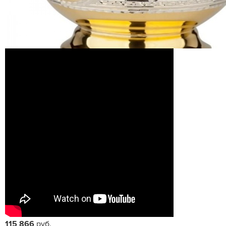
115 866
руб.