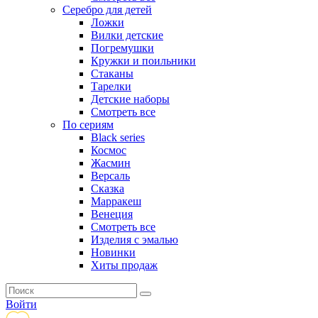
Серебро для детей
Ложки
Вилки детские
Погремушки
Кружки и поильники
Стаканы
Тарелки
Детские наборы
Смотреть все
По сериям
Black series
Космос
Жасмин
Версаль
Сказка
Марракеш
Венеция
Смотреть все
Изделия с эмалью
Новинки
Хиты продаж
Войти