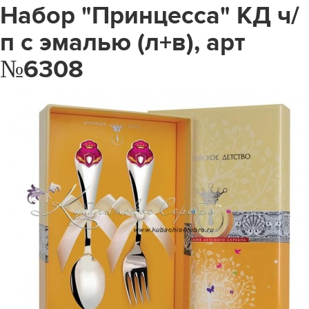
Набор "Принцесса" КД ч/
п с эмалью (л+в), арт
№6308