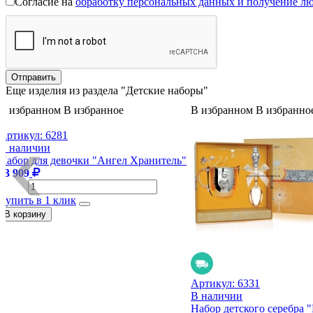
Согласие на
обработку персональных данных и получение л
Еще изделия из раздела "Детские наборы"
В избранном
В избранное
В избранном
В избранно
Артикул:
6281
В наличии
Набор для девочки "Ангел Хранитель"
13 909
Купить в 1 клик
Артикул:
6331
В наличии
Набор детского серебра 