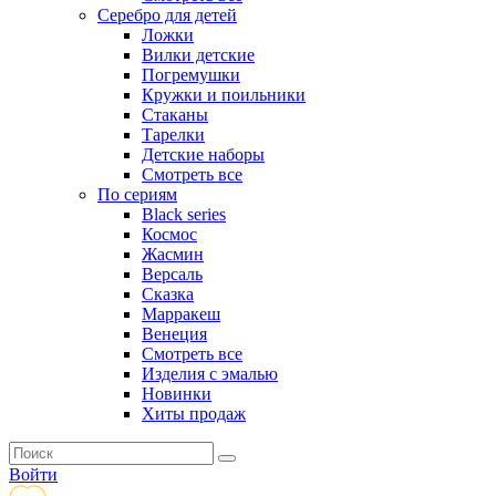
Серебро для детей
Ложки
Вилки детские
Погремушки
Кружки и поильники
Стаканы
Тарелки
Детские наборы
Смотреть все
По сериям
Black series
Космос
Жасмин
Версаль
Сказка
Марракеш
Венеция
Смотреть все
Изделия с эмалью
Новинки
Хиты продаж
Войти