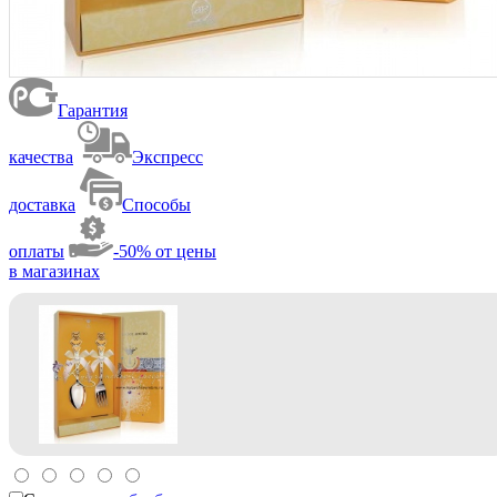
Гарантия
качества
Экспресс
доставка
Способы
оплаты
-50% от цены
в магазинах