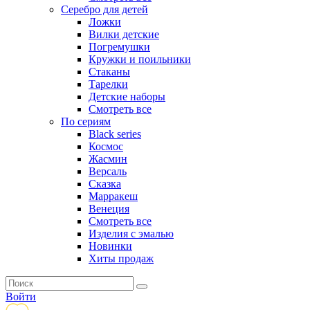
Серебро для детей
Ложки
Вилки детские
Погремушки
Кружки и поильники
Стаканы
Тарелки
Детские наборы
Смотреть все
По сериям
Black series
Космос
Жасмин
Версаль
Сказка
Марракеш
Венеция
Смотреть все
Изделия с эмалью
Новинки
Хиты продаж
Войти