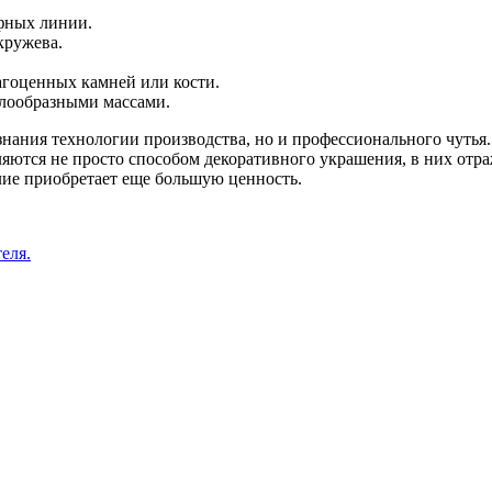
ефных линии.
кружева.
гоценных камней или кости.
лообразными массами.
 знания технологии производства, но и профессионального чутья
яются не просто способом декоративного украшения, в них отра
лие приобретает еще большую ценность.
еля.