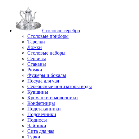
Столовое серебро
Столовые приборы
Тарелки
Ложки
Столовые наборы
Сервизы
Стаканы
Рюмки
Фужеры и бокалы
Посуда для чая
Серебряные ионизаторы воды
Кувшины
Креманки и молочники
Конфетницы
Подстаканники
Подсвечники
Подносы
Чайники
Сита для чая
Турки