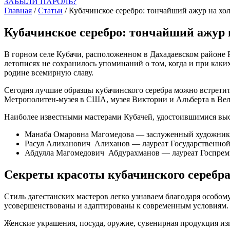
ЗАБЫЛИ ПАРОЛЬ?
Главная
/
Статьи
/
Кубачинское серебро: тончайший ажур на хо
Кубачинское серебро: тончайший ажур 
В горном селе Кубачи, расположенном в Дахадаевском районе Р
летописях не сохранилось упоминаний о том, когда и при каки
родине всемирную славу.
Сегодня лучшие образцы кубачинского серебра можно встретит
Метрополитен-музея в США, музея Виктории и Альберта в Вел
Наиболее известными мастерами Кубачей, удостоившимися выс
Манаба Омаровна Магомедова — заслуженный художник Р
Расул Алиханович Алиханов — лауреат Государственно
Абдулла Магомедович Абдурахманов — лауреат Госпремии
Секреты красоты кубачинского серебр
Стиль дагестанских мастеров легко узнаваем благодаря особ
усовершенствованы и адаптированы к современным условиям.
Женские украшения, посуда, оружие, сувенирная продукция изг