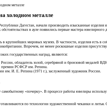
лодном металле
на холодном металле
еспублики Дагестан, начали производить изысканные изделия из
х обстоятельствах в ауле появились первые мастера ювелирного
ь в крупнейших мировых музеях. В частности, изделия есть в с
икобритании. Впрочем, не менее роскошные изделия присутству
оких государственных наград, являются:
оссии, обладатель золой, серебряной и бронзовой медалей ВД
й премии РСФСР им. Репина.
 им. И. Е. Репина (1971 г.), заслуженный художник России.
а
ому самобытному «почерку». В процессе работы ювелиры исполь
отавливаются по технологии художественной чеканки и литья. С