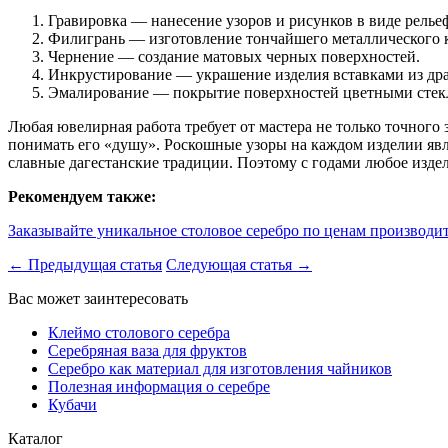
Гравировка — нанесение узоров и рисунков в виде рель
Филигрань — изготовление тончайшего металлического 
Чернение — создание матовых черных поверхностей.
Инкрустирование — украшение изделия вставками из дра
Эмалирование — покрытие поверхностей цветными стек
Любая ювелирная работа требует от мастера не только точного
понимать его «душу». Роскошные узоры на каждом изделии явл
славные дагестанские традиции. Поэтому с годами любое изде
Рекомендуем также:
Заказывайте уникальное столовое серебро по ценам производит
← Предыдущая статья
Следующая статья →
Вас может заинтересовать
Клеймо столового серебра
Серебряная ваза для фруктов
Серебро как материал для изготовления чайников
Полезная информация о серебре
Кубачи
Каталог