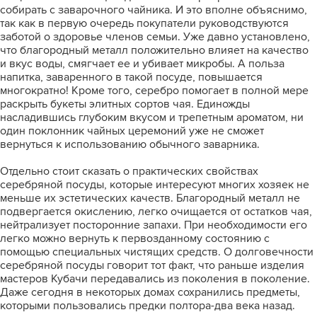
собирать с заварочного чайника. И это вполне объяснимо,
так как в первую очередь покупатели руководствуются
заботой о здоровье членов семьи. Уже давно установлено,
что благородный металл положительно влияет на качество
и вкус воды, смягчает ее и убивает микробы. А польза
напитка, заваренного в такой посуде, повышается
многократно! Кроме того, серебро помогает в полной мере
раскрыть букеты элитных сортов чая. Единожды
насладившись глубоким вкусом и трепетным ароматом, ни
один поклонник чайных церемоний уже не сможет
вернуться к использованию обычного заварника.
Отдельно стоит сказать о практических свойствах
серебряной посуды, которые интересуют многих хозяек не
меньше их эстетических качеств. Благородный металл не
подвергается окислению, легко очищается от остатков чая,
нейтрализует посторонние запахи. При необходимости его
легко можно вернуть к первозданному состоянию с
помощью специальных чистящих средств. О долговечности
серебряной посуды говорит тот факт, что раньше изделия
мастеров Кубачи передавались из поколения в поколение.
Даже сегодня в некоторых домах сохранились предметы,
которыми пользовались предки полтора-два века назад.