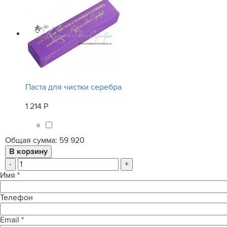
Паста для чистки серебра
1 214 Р
Общая сумма:
59 920
-
+
Имя
*
Телефон
Email
*