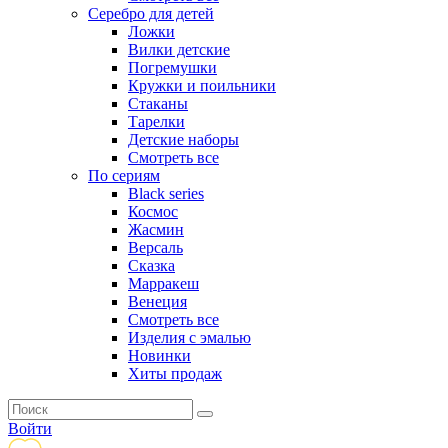
Серебро для детей
Ложки
Вилки детские
Погремушки
Кружки и поильники
Стаканы
Тарелки
Детские наборы
Смотреть все
По сериям
Black series
Космос
Жасмин
Версаль
Сказка
Марракеш
Венеция
Смотреть все
Изделия с эмалью
Новинки
Хиты продаж
Войти