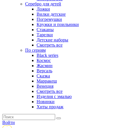
Серебро для детей
Ложки
Вилки детские
Погремушки
Кружки и поильники
Стаканы
Тарелки
Детские наборы
Смотреть все
По сериям
Black series
Космос
Жасмин
Версаль
Сказка
Марракеш
Венеция
Смотреть все
Изделия с эмалью
Новинки
Хиты продаж
Войти