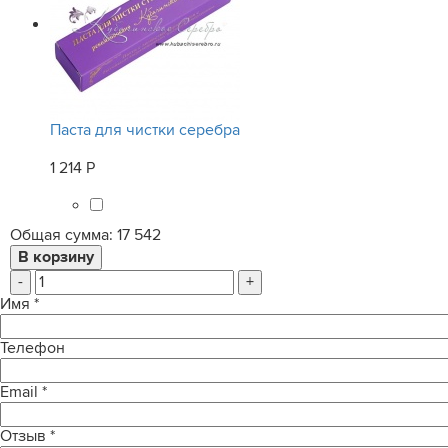
Паста для чистки серебра
1 214 Р
Общая сумма:
17 542
-
+
Имя
*
Телефон
Email
*
Отзыв
*