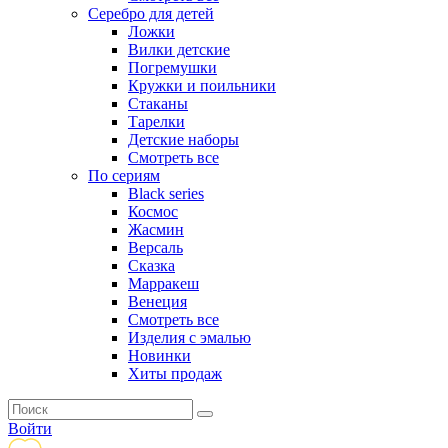
Серебро для детей
Ложки
Вилки детские
Погремушки
Кружки и поильники
Стаканы
Тарелки
Детские наборы
Смотреть все
По сериям
Black series
Космос
Жасмин
Версаль
Сказка
Марракеш
Венеция
Смотреть все
Изделия с эмалью
Новинки
Хиты продаж
Войти