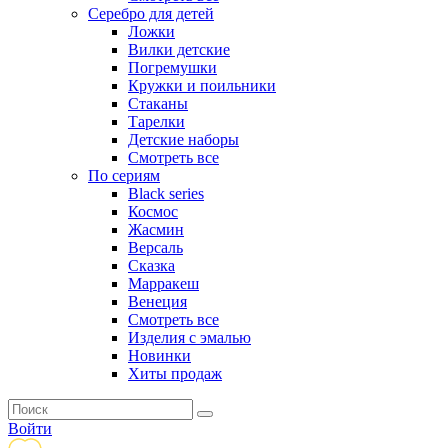
Серебро для детей
Ложки
Вилки детские
Погремушки
Кружки и поильники
Стаканы
Тарелки
Детские наборы
Смотреть все
По сериям
Black series
Космос
Жасмин
Версаль
Сказка
Марракеш
Венеция
Смотреть все
Изделия с эмалью
Новинки
Хиты продаж
Войти