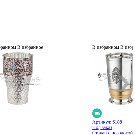
бранном
В избранное
В избранном
В избр
Артикул:
6188
Под заказ
Стакан с позолотой 