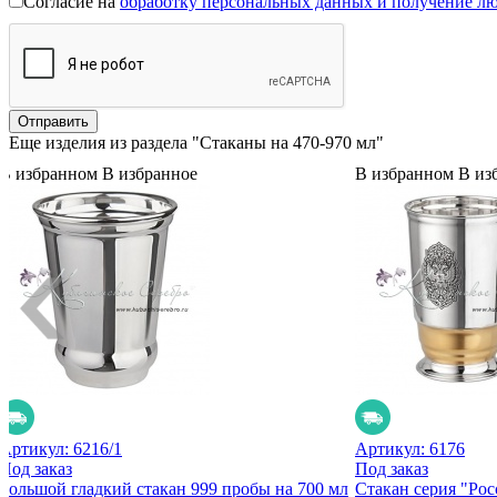
Согласие на
обработку персональных данных и получение л
Еще изделия из раздела "Стаканы на 470-970 мл"
В избранном
В избранное
В избранном
В из
Артикул:
6216/1
Артикул:
6176
Под заказ
Под заказ
Большой гладкий стакан 999 пробы на 700 мл
Стакан серия "Рос