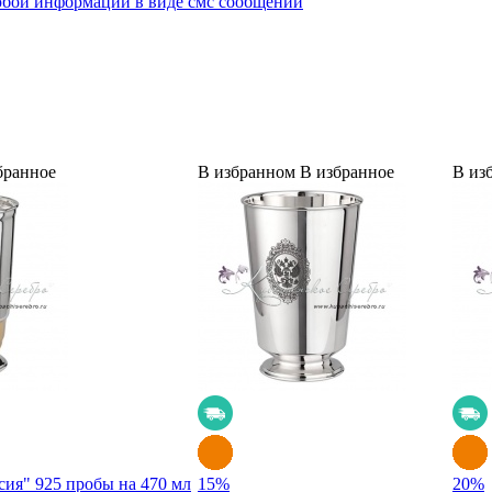
юбой информации в виде смс сообщений
бранное
В избранном
В избранное
В из
сия" 925 пробы на 470 мл
15
%
20
%