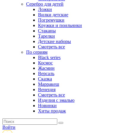
Серебро для детей
Ложки
Вилки детские
Погремушки
Кружки и поильники
Стаканы
Тарелки
Детские наборы
Смотреть все
По сериям
Black series
Космос
Жасмин
Версаль
Сказка
Марракеш
Венеция
Смотреть все
Изделия с эмалью
Новинки
Хиты продаж
Войти