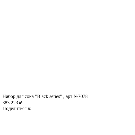
Набор для сока "Black series" , арт №7078
383 223 ₽
Поделиться в: