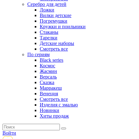
Серебро для детей
Ложки
Вилки детские
Погремушки
Кружки и поильники
Стаканы
Тарелки
Детские наборы
Смотреть все
По сериям
Black series
Космос
Жасмин
Версаль
Сказка
Марракеш
Венеция
Смотреть все
Изделия с эмалью
Новинки
Хиты продаж
Войти