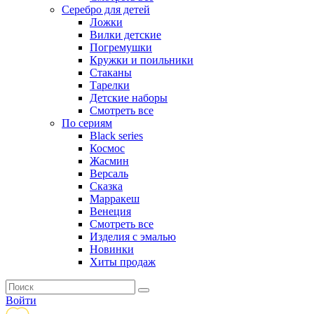
Серебро для детей
Ложки
Вилки детские
Погремушки
Кружки и поильники
Стаканы
Тарелки
Детские наборы
Смотреть все
По сериям
Black series
Космос
Жасмин
Версаль
Сказка
Марракеш
Венеция
Смотреть все
Изделия с эмалью
Новинки
Хиты продаж
Войти