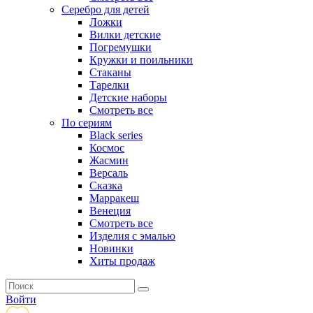
Серебро для детей
Ложки
Вилки детские
Погремушки
Кружки и поильники
Стаканы
Тарелки
Детские наборы
Смотреть все
По сериям
Black series
Космос
Жасмин
Версаль
Сказка
Марракеш
Венеция
Смотреть все
Изделия с эмалью
Новинки
Хиты продаж
Войти