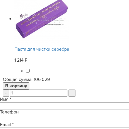
Паста для чистки серебра
1 214 Р
Общая сумма:
106 029
-
+
Имя
*
Телефон
Email
*