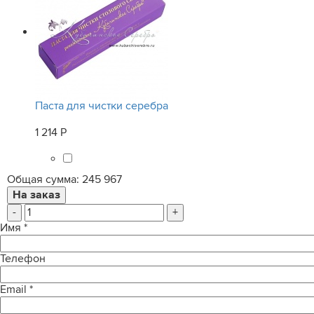
Паста для чистки серебра
1 214 Р
Общая сумма:
245 967
-
+
Имя
*
Телефон
Email
*